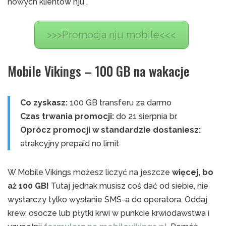
nowych klientów nju .
>>>Promocja nju mobile<<<
Mobile Vikings – 100 GB na wakacje
Co zyskasz:
100 GB transferu za darmo
Czas trwania promocji:
do 21 sierpnia br.
Oprócz promocji w standardzie dostaniesz:
atrakcyjny prepaid no limit
W Mobile Vikings możesz liczyć na jeszcze
więcej, bo
aż 100 GB!
Tutaj jednak musisz coś dać od siebie, nie
wystarczy tylko wysłanie SMS-a do operatora. Oddaj
krew, osocze lub płytki krwi w punkcie krwiodawstwa i