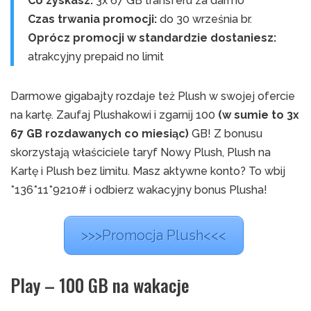
Co zyskasz:
3x 67 GB transferu za darmo
Czas trwania promocji:
do 30 września br.
Oprócz promocji w standardzie dostaniesz:
atrakcyjny prepaid no limit
Darmowe gigabajty rozdaje też Plush w swojej ofercie
na kartę. Zaufaj Plushakowi i zgarnij 100
(w sumie to 3x
67 GB rozdawanych co miesiąc)
GB! Z bonusu
skorzystają właściciele taryf Nowy Plush, Plush na
Kartę i Plush bez limitu. Masz aktywne konto? To wbij
*136*11*9210# i odbierz wakacyjny bonus Plusha!
>>>Promocja Plush<<<
Play – 100 GB na wakacje