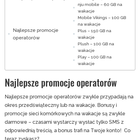
nju mobile – 60 GB na
wakacje
Mobile Vikings – 100 GB
na wakacje
Najlepsze promocje
Plus – 150 GB na
wakacje
operatorów
Plush – 100 GB na
wakacje
Play – 100 GB na
wakacje
Najlepsze promocje operatorów
Najlepsze promocje operatorów zwykle przypadają na
okres przedświąteczny lub na wakacje. Bonusy i
promocje sieci komórkowych na wakacje są zwykle
darmowe – czasami wystarczy wysłać tylko SMS z
odpowiednią treścią, a bonus trafi na Twoje konto! Co
teraz zyskasz?