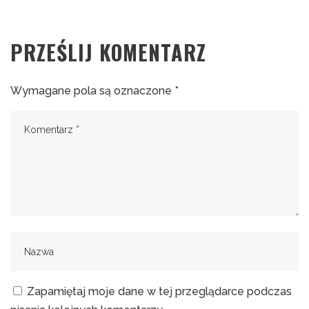
PRZEŚLIJ KOMENTARZ
Wymagane pola są oznaczone
*
Zapamiętaj moje dane w tej przeglądarce podczas