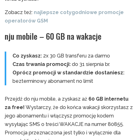
Zobacz też:
najlepsze cotygodniowe promocje
operatorów GSM
nju mobile – 60 GB na wakacje
Co zyskasz:
2x 30 GB transferu za darmo
Czas trwania promocji:
do 31 sierpnia br.
Oprócz promocji w standardzie dostaniesz:
bezterminowy abonament no limit
Przejdź do nju mobile, a zyskasz aż
60 GB internetu
za free!
Wystarczy, że do końca wakacji skorzystasz z
jego abonamentu i włączysz promocję kodem
wysyłając SMS o treści WAKACJE na numer 80855.
Promocja przeznaczona jest tylko i wyłącznie dla