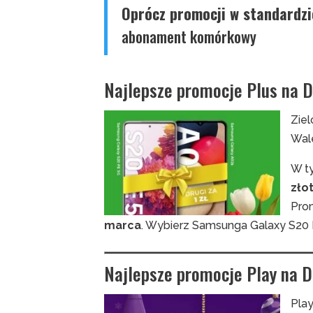
Oprócz promocji w standardzi
abonament komórkowy
Najlepsze promocje Plus na D
Ziel
Wale
W t
zło
Prom
marca
. Wybierz Samsunga Galaxy S20 
Najlepsze promocje Play na D
Play