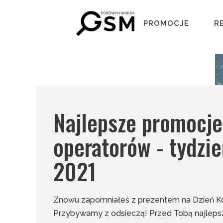
PROMOCJE
R
Najlepsze promocje
operatorów - tydzie
2021
Znowu zapomniałeś z prezentem na Dzień K
Przybywamy z odsieczą! Przed Tobą najlep