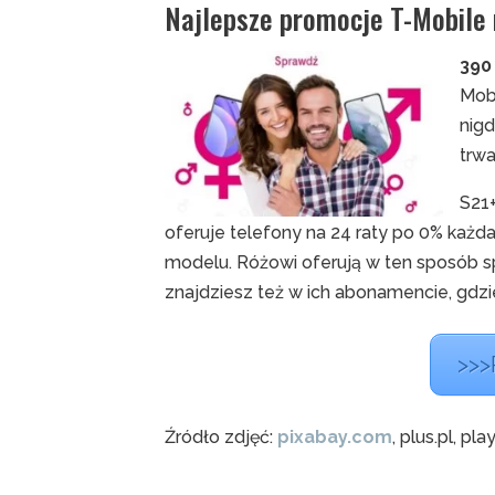
Najlepsze promocje T-Mobile 
390
Mob
nigd
trw
S21
oferuje telefony na 24 raty po 0% każda
modelu. Różowi oferują w ten sposób s
znajdziesz też w ich abonamencie, gdzie
>>>
Źródło zdjęć:
pixabay.com
, plus.pl, pla