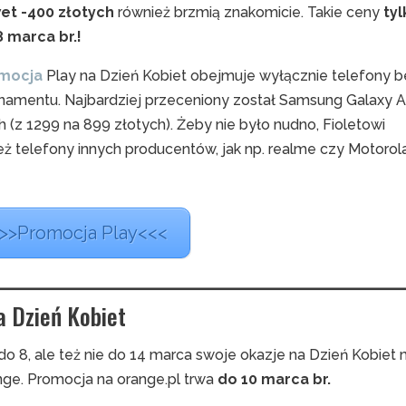
et -400 złotych
również brzmią znakomicie. Takie ceny
ty
8 marca br.!
mocja
Play na Dzień Kobiet obejmuje wyłącznie telefony 
namentu. Najbardziej przeceniony został Samsung Galaxy A
 (z 1299 na 899 złotych). Żeby nie było nudno, Fioletowi
też telefony innych producentów, jak np. realme czy Motorol
>>Promocja Play<<<
a Dzień Kobiet
do 8, ale też nie do 14 marca swoje okazje na Dzień Kobiet
nge. Promocja na orange.pl trwa
do 10 marca br.