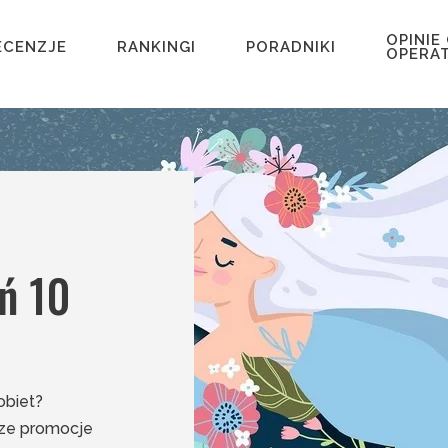
OPINIE
ECENZJE
RANKINGI
PORADNIKI
OPERA
ń 10
obiet?
sze promocje