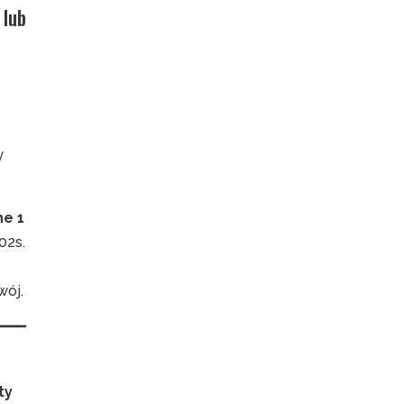
 lub
y
ne 1
02s.
wój.
ty