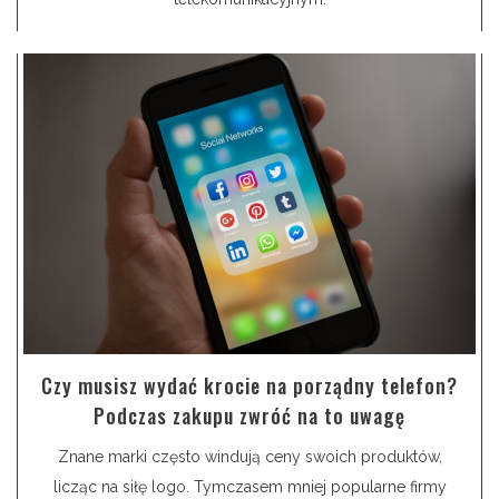
Czy musisz wydać krocie na porządny telefon?
Podczas zakupu zwróć na to uwagę
Znane marki często windują ceny swoich produktów,
licząc na siłę logo. Tymczasem mniej popularne firmy