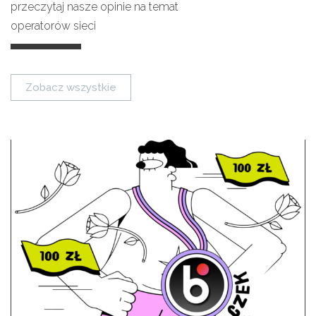
przeczytaj nasze opinie na temat
operatorów sieci
Zobacz wszystkie