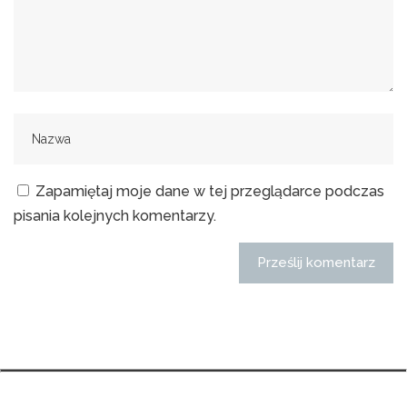
Zapamiętaj moje dane w tej przeglądarce podczas
pisania kolejnych komentarzy.