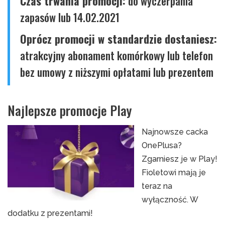
Czas trwania promocji:
do wyczerpania
zapasów lub 14.02.2021
Oprócz promocji w standardzie dostaniesz:
atrakcyjny abonament komórkowy lub telefon
bez umowy z niższymi opłatami lub prezentem
Najlepsze promocje Play
Najnowsze cacka
OnePlusa?
Zgarniesz je w Play!
Fioletowi mają je
teraz na
wyłączność. W
dodatku z prezentami!