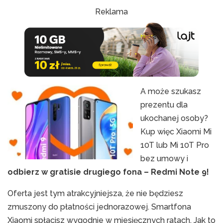
Reklama
A może szukasz
prezentu dla
ukochanej osoby?
Kup więc Xiaomi Mi
10T lub Mi 10T Pro
bez umowy i
odbierz w gratisie drugiego fona – Redmi Note 9!
Oferta jest tym atrakcyjniejsza, że nie będziesz
zmuszony do płatności jednorazowej. Smartfona
Xiaomi spłacisz wygodnie w miesięcznych ratach. Jak to