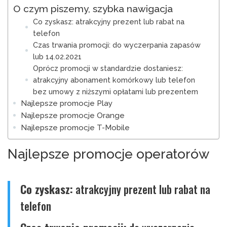
O czym piszemy, szybka nawigacja
Co zyskasz: atrakcyjny prezent lub rabat na
telefon
Czas trwania promocji: do wyczerpania zapasów
lub 14.02.2021
Oprócz promocji w standardzie dostaniesz:
atrakcyjny abonament komórkowy lub telefon
bez umowy z niższymi opłatami lub prezentem
Najlepsze promocje Play
Najlepsze promocje Orange
Najlepsze promocje T-Mobile
Najlepsze promocje operatorów
Co zyskasz:
atrakcyjny prezent lub rabat na
telefon