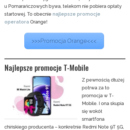
u Pomarańczowych bywa, telekom nie pobiera opłaty
startowej. To obecnie
najlepsze promocje
operatora
Orange!
>>>Promocja Orange<<<
Najlepsze promocje T-Mobile
Z pewnością dłużej
potrwa za to
promocja w T-
Mobile. I ona skupia
się wokół
smartfona
chińskiego producenta – konkretnie Redmi Note 9T 5G,