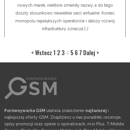
nowych marek, niektóre zmieniły nazwy, a do tego
doszły stosunkowo niewielkie sieci wirtualne. Koniec
monopolu największych operatorów i dalszy rozwój
infrastruktury oznacza […]
< Wstecz
1
2
3
4
5
6
7
Dalej >
Porównywarka GSM
ułatwia znalezienie
najtańszej
i
najlepszej oferty GSM. Znajdziesz u nas poradniki, recenzje,
opisy promocji oraz opinie o operatorach, m.in Plus, T-Mobile