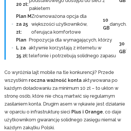
podstawowego dostępu do sieci z
GB
20 zł:
pakietem
Plan M
Zrównoważona opcja dla
10
za 25
większości użytkowników,
danych.
GB
zł:
oferująca komfortowe
Plan
Propozycja dla wymagających, którzy
30
L za
aktywnie korzystają z internetu w
.
GB
35 zł:
telefonie i potrzebują solidnego zapasu
Co wyróżnia lajt mobile na tle konkurencji? Przede
wszystkim
roczna ważność konta
aktywowana po
każdym doładowaniu za minimum 10 zł – to ukłon w
stronę osób, które nie chcą martwić się regularnym
zasilaniem konta. Drugim asem w rękawie jest działanie
w oparciu o infrastrukturę sieci
Plus i Orange
, co daje
użytkownikom gwarancję solidnego zasięgu niemal w
każdym zakątku Polski.