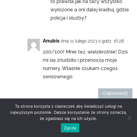
to prawda jak na tacy wszystko
wyłożone a oni dalej kradną, gdzie
policja i słuzby?
Anubis
dnia 11 lutego 2023 o godz. 16:28
100/100! Mnie też, wielokrotnie! Dziś
mi się znudziło i przenoszę moje
numery. Właśnie szukam czegoś
sensownego.
Odpowiedz
Ta strona korzysta z ciasteczek aby świadczyć usługi na
najwyższym poziomie. Dalsze korzystanie ze strony oznacza,
że zgadzasz się na ich użycie.
Bolek i społka
dnia 18 września 2023 o
Zgoda
godz. 13:31