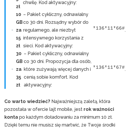
chwilę. Kod aktywacyjny:
zł
10
– Pakiet cykliczny, odnawialny
GB
co 30 dni. Rozsądny wybór do
*136*11*66#
za
regularnego, ale niezbyt
.
15
intensywnego korzystania z
zł
sieci. Kod aktywacyjny:
30
– Pakiet cykliczny, odnawialny
GB
co 30 dni. Propozycja dla osób,
*136*11*67#
za
które zużywają więcej danych i
.
35
cenią sobie komfort. Kod
zł
aktywacyjny:
Co warto wiedzieć?
Najważniejszą zaletą, która
pozostała w ofercie lajt mobile, jest
rok ważności
konta
po każdym doładowaniu za minimum 10 zł.
Dzięki temu nie musisz się martwić, że Twoje środki