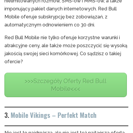
nielimitowanych rozmów, SMS-ów i MMS-ów, a także
imponujący pakiet danych internetowych. Red Bull
Mobile oferuje subskrypcję bez zobowiązań, z
automatycznym odnowieniem co 30 dni.
Red Bull Mobile nie tylko oferuje korzystne warunki i
atrakcyjne ceny, ale także może poszczycić się wysoką
jakością swojej sieci komórkowej. Co sądzisz o takiej
ofercie?
>>>Szczegóły Oferty Red Bull
Mobile<<<
3.
Mobile Vikings – Perfekt Match
Nie jest to najdroższa, ale nie jest też najtańsza oferta