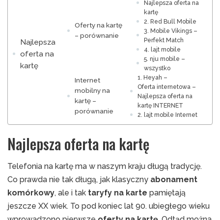
Najlepsza oferta na
kartę
2. Red Bull Mobile
Oferty na kartę
3. Mobile Vikings –
– porównanie
Perfekt Match
Najlepsza
4. lajt mobile
oferta na
5. nju mobile –
kartę
wszystko
1. Heyah –
Internet
Oferta internetowa –
mobilny na
Najlepsza oferta na
kartę –
kartę INTERNET
porównanie
2. lajt mobile Internet
Najlepsza oferta na kartę
Telefonia na kartę ma w naszym kraju długą tradycję.
Co prawda nie tak długą, jak klasyczny
abonament
komórkowy
, ale i tak
taryfy
na
karte
pamiętają
jeszcze XX wiek. To pod koniec lat 90. ubiegłego wieku
wprowadzono pierwsze
oferty na kartę
. Odtąd można