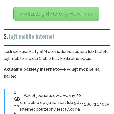
>>>Szczegóły Oferty Heyah<<<
2.
lajt mobile Internet
Jeśli szukasz karty SIM do modemu, routera lub tabletu,
lajt mobile ma dla Ciebie trzy konkretne opcje.
Aktualne pakiety internetowe w lajt mobile na
kartę:
1
– Pakiet jednorazowy, ważny 30
GB
dni. Dobra opcja na start lub gdy
*136*11*08#
za
.
internet potrzebny jest tylko na
5