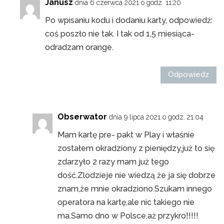
Janusz
dnia 6 czerwca 2021 o godz. 11:20
Po wpisaniu kodu i dodaniu karty, odpowiedź:
coś poszło nie tak. I tak od 1,5 miesiąca-
odradzam orange.
Odpowiedz
Obserwator
dnia 9 lipca 2021 o godz. 21:04
Mam kartę pre- pakt w Play i właśnie
zostałem okradziony z pieniędzy,już to się
zdarzyło 2 razy mam już tego
dość.Zlodzieje nie wiedzą że ja się dobrze
znam,że mnie okradziono.Szukam innego
operatora na kartę,ale nic takiego nie
ma.Samo dno w Polsce,aż przykro!!!!!