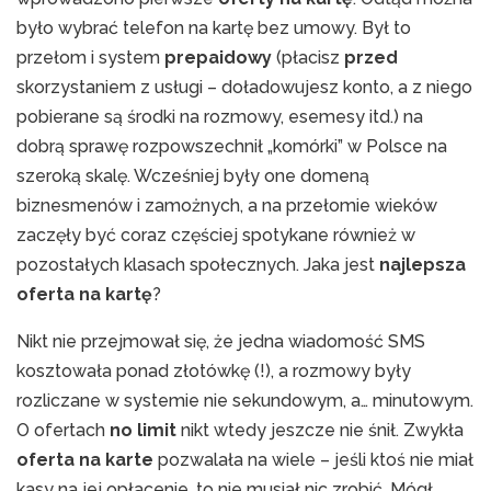
było wybrać telefon na kartę bez umowy. Był to
przełom i system
prepaidowy
(płacisz
przed
skorzystaniem z usługi – doładowujesz konto, a z niego
pobierane są środki na rozmowy, esemesy itd.) na
dobrą sprawę rozpowszechnił „komórki” w Polsce na
szeroką skalę. Wcześniej były one domeną
biznesmenów i zamożnych, a na przełomie wieków
zaczęły być coraz częściej spotykane również w
pozostałych klasach społecznych. Jaka jest
najlepsza
oferta na kartę
?
Nikt nie przejmował się, że jedna wiadomość SMS
kosztowała ponad złotówkę (!), a rozmowy były
rozliczane w systemie nie sekundowym, a… minutowym.
O ofertach
no limit
nikt wtedy jeszcze nie śnił. Zwykła
oferta na karte
pozwalała na wiele – jeśli ktoś nie miał
kasy na jej opłacenie, to nie musiał nic zrobić. Mógł