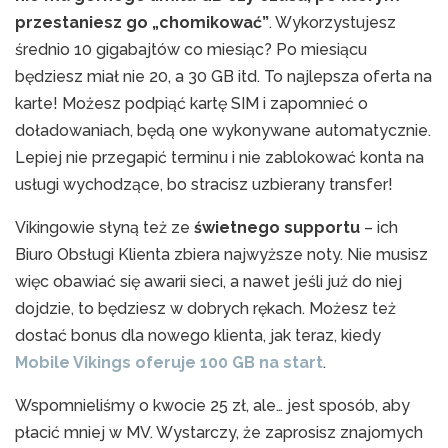
przestaniesz go „chomikować”
. Wykorzystujesz
średnio 10 gigabajtów co miesiąc? Po miesiącu
będziesz miał nie 20, a 30 GB itd. To najlepsza oferta na
karte! Możesz podpiąć kartę SIM i zapomnieć o
doładowaniach, będą one wykonywane automatycznie.
Lepiej nie przegapić terminu i nie zablokować konta na
usługi wychodzące, bo stracisz uzbierany transfer!
Vikingowie słyną też ze
świetnego supportu
– ich
Biuro Obsługi Klienta zbiera najwyższe noty. Nie musisz
więc obawiać się awarii sieci, a nawet jeśli już do niej
dojdzie, to będziesz w dobrych rękach. Możesz też
dostać bonus dla nowego klienta, jak teraz, kiedy
Mobile Vikings oferuje 100 GB na start
.
Wspomnieliśmy o kwocie 25 zł, ale… jest sposób, aby
płacić mniej w MV. Wystarczy, że zaprosisz znajomych